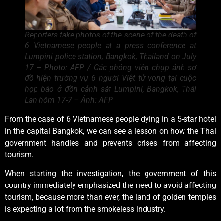
Reporters take photos of the scene of the death of
6 Vietnamese people at a press conference at
Lumpini police station, Bangkok, Thailand on July
17 – Photo: AFP / Các phóng viên chụp ảnh sơ
đồ hiện trường vụ 6 người Việt tử vong tại cuộc
họp báo ở đồn cảnh sát Lumpini, Bangkok, Thái
Lan hôm 17-7 – Ảnh: AFP
From the case of 6 Vietnamese people dying in a 5-star hotel
in the capital Bangkok, we can see a lesson on how the Thai
government handles and prevents crises from affecting
tourism.
When starting the investigation, the government of this
country immediately emphasized the need to avoid affecting
tourism, because more than ever, the land of golden temples
is expecting a lot from the smokeless industry.